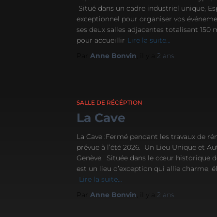
Situé dans un cadre industriel unique, Es
exceptionnel pour organiser vos événemen
ses deux salles adjacentes totalisant 150 
pour accueillir
Lire la suite…
Par
Anne Bonvin
, il y a
2 ans
SALLE DE RÉCÉPTION
La Cave
La Cave :Fermé pendant les travaux de ré
prévue à l’été 2026. Un Lieu Unique et 
Genève. Située dans le cœur historique de 
est un lieu d’exception qui allie charme, é
Lire la suite…
Par
Anne Bonvin
, il y a
2 ans