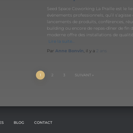
Seed Space Coworking La Praille est le li
événements professionnels, qu’il s’agisse
lancements de produits, conférences, réu
building ou encore de repas-dîner de fin 
moderne offre des installations de qualit
Lire la suite…
Par
Anne Bonvin
, il y a
2 ans
1
2
3
SUIVANT
ES
BLOG
CONTACT