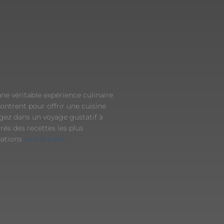
une véritable expérience culinaire
ncontrent pour offrir une cuisine
ngez dans un voyage gustatif à
irés des recettes les plus
éations
Lire la suite…