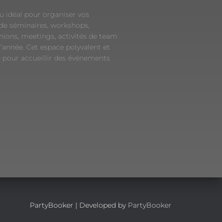
eu idéal pour organiser vos
 de séminaires, workshops,
nions, meetings, activités de team
d’année. Cet espace polyvalent et
é pour accueillir des événements
PartyBooker | Developed by
PartyBooker