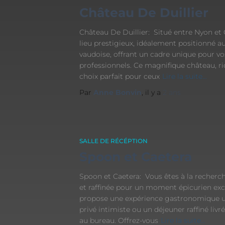
Château De Duillier
Château De Duillier: Situé entre Nyon et G
lieu prestigieux, idéalement positionné a
vaudoise, offrant un cadre unique pour v
professionnels. Ce magnifique château, ric
choix parfait pour ceux
Lire la suite…
Par
Anne Bonvin
, il y a
2 ans
SALLE DE RÉCÉPTION
Spoon et Caetera
Spoon et Caetera: Vous êtes à la recherch
et raffinée pour un moment épicurien exc
propose une expérience gastronomique un
privé intimiste ou un déjeuner raffiné liv
au bureau. Offrez-vous
Lire la suite…