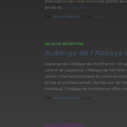
d’exception qui vous ouvre ses portes po
privés et
Lire la suite…
Par
Anne Bonvin
, il y a
2 ans
SALLE DE RÉCÉPTION
Auberge de l’Abbaye
Auberge de l’Abbaye de Montheron : Situ
centre de Lausanne, l’Abbaye de Monthero
alliant charme historique et cadre bucoli
privés et professionnels. Nichée sur les 
médiéval, l’Abbaye de Montheron offre u
Par
Anne Bonvin
, il y a
2 ans
SALLE DE RÉCÉPTION