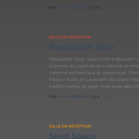
Par
Anne Bonvin
, il y a
2 ans
SALLE DE RÉCÉPTION
Restaurant Gina
Restaurant Gina : vous invite à découvrir 
italienne, où tradition et créativité se re
italienne authentique et savoureuse. Plo
travers l’Italie, en savourant des plats insp
traditionnelles du pays, mais aussi des cr
Par
Anne Bonvin
, il y a
2 ans
SALLE DE RÉCÉPTION
Seed Space