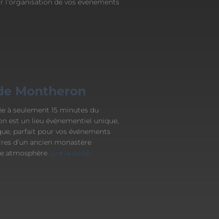
ur l’organisation de vos événements
 de Montheron
ée à seulement 15 minutes du
n est un lieu événementiel unique,
que, parfait pour vos événements
terres d’un ancien monastère
ne atmosphère
Lire la suite…