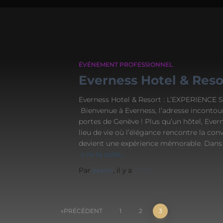
ÉVÉNEMENT PROFESSIONNEL
Everness Hotel & Reso
Everness Hotel & Resort : L’EXPERIENC
Bienvenue à Everness, l’adresse inconto
portes de Genève ! Plus qu’un hôtel, Evern
lieu de vie où l’élégance rencontre la conv
devient une expérience mémorable. Dans u
Lire la suite…
Par
juanc
, il y a
2 ans
PRÉCÉDENT
1
2
3