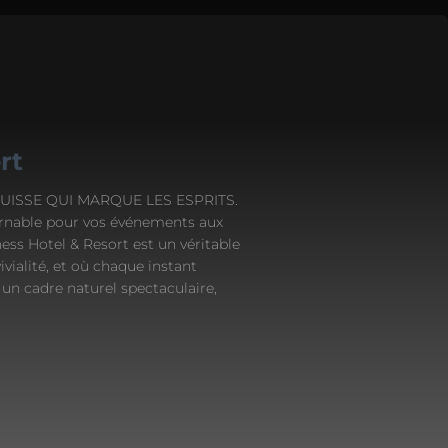
rt
E SUISSE QUI MARQUE LES ESPRITS.
urnable pour vos événements aux
ess Hotel & Resort est un véritable
ivialité, et où chaque instant
n cadre naturel spectaculaire,