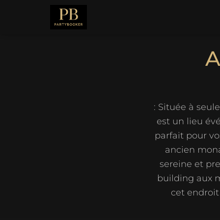
A
: Située à seu
est un lieu év
parfait pour v
ancien mona
sereine et pr
building aux 
cet endroi