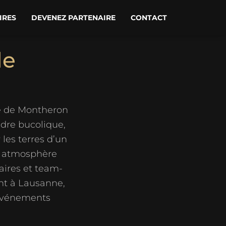
IRES
DEVENEZ PARTENAIRE
CONTACT
de
ye de Montheron
adre bucolique,
les terres d’un
e atmosphère
aires et team-
nt à Lausanne,
 événements