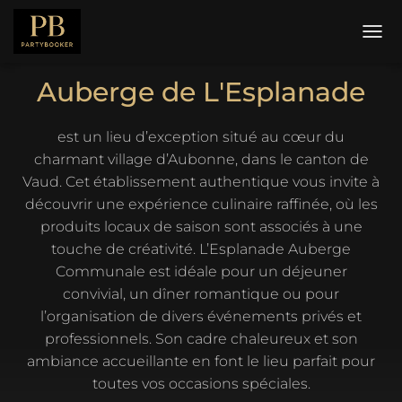
D
É
P
Auberge de L'Esplanade
L
I
E
est un lieu d’exception situé au cœur du
R
charmant village d’Aubonne, dans le canton de
L
Vaud. Cet établissement authentique vous invite à
A
N
découvrir une expérience culinaire raffinée, où les
A
produits locaux de saison sont associés à une
V
touche de créativité. L’Esplanade Auberge
I
G
Communale est idéale pour un déjeuner
A
convivial, un dîner romantique ou pour
T
l’organisation de divers événements privés et
I
O
professionnels. Son cadre chaleureux et son
N
ambiance accueillante en font le lieu parfait pour
toutes vos occasions spéciales.