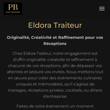
D
É
P
Eldora Traiteur
L
I
E
Originalité, Créativité et Raffinement pour vos
R
Réceptions
L
A
Chez Eldora Traiteur, notre engagement est
N
A
d’offrir originalité, créativité et raffinement à
V
chacune de vos réceptions, afin de dépasser vos
I
attentes et séduire vos invités. Nous mettons tout
G
en œuvre pour créer des événements culinaires
A
T
uniques et mémorables, qu’il s’agisse de
I
mariages, réceptions privées, cocktails, ou dîners
O
d’entreprise.
N
Faites de votre événement un moment